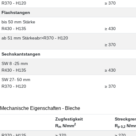
R370 - H120
≥ 370
Flachstangen
bis 50 mm Stärke
R430 - H135
≥ 430
ab 51 mm Stärkeabr>R370 - H120
≥ 370
Sechskantstangen
SW 8 -25 mm
R430 - H135
≥ 430
SW 27- 50 mm
R370 - H120
≥ 370
Mechanische Eigenschaften - Bleche
Zugfestigkeit
Streckgre
2
R
N/mm
R
N/m
m
p 0,2
R370 - H125
≥ 370
≥ 270