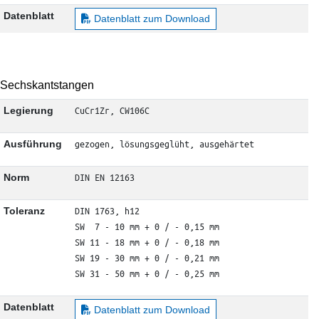
Datenblatt
Datenblatt zum Download
Sechskantstangen
CuCr1Zr, CW106C
Legierung
gezogen, lösungsgeglüht, ausgehärtet
Ausführung
DIN EN 12163
Norm
DIN 1763, h12

Toleranz
SW  7 - 10 mm + 0 / - 0,15 mm

SW 11 - 18 mm + 0 / - 0,18 mm

SW 19 - 30 mm + 0 / - 0,21 mm

SW 31 - 50 mm + 0 / - 0,25 mm
Datenblatt
Datenblatt zum Download