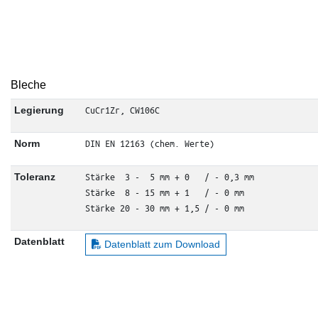
Bleche
CuCr1Zr, CW106C
Legierung
DIN EN 12163 (chem. Werte)
Norm
Stärke  3 -  5 mm + 0   / - 0,3 mm

Toleranz
Stärke  8 - 15 mm + 1   / - 0 mm

Stärke 20 - 30 mm + 1,5 / - 0 mm
Datenblatt
Datenblatt zum Download