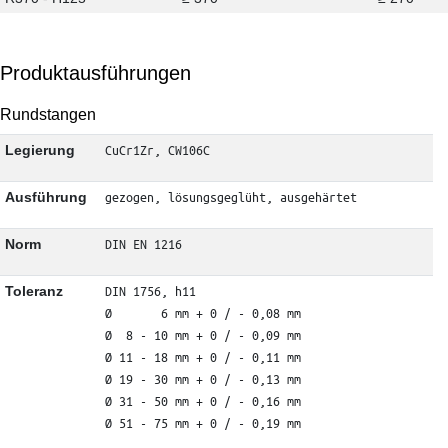
Produktausführungen
Rundstangen
CuCr1Zr, CW106C
Legierung
gezogen, lösungsgeglüht, ausgehärtet
Ausführung
DIN EN 1216
Norm
DIN 1756, h11

Toleranz
Ø       6 mm + 0 / - 0,08 mm

Ø  8 - 10 mm + 0 / - 0,09 mm

Ø 11 - 18 mm + 0 / - 0,11 mm

Ø 19 - 30 mm + 0 / - 0,13 mm

Ø 31 - 50 mm + 0 / - 0,16 mm

Ø 51 - 75 mm + 0 / - 0,19 mm