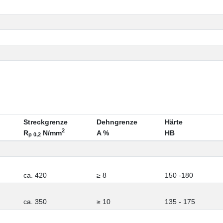
Streckgrenze
Dehngrenze
Härte
2
R
N/mm
A %
HB
p 0,2
ca. 420
≥ 8
150 -180
ca. 350
≥ 10
135 - 175