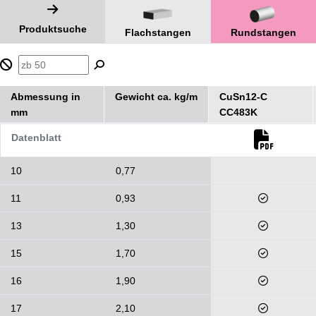
Produktsuche
Flachstangen
Rundstangen
Abmessung in
Gewicht ca. kg/m
CuSn12-C
mm
CC483K
Datenblatt
10
0,77
11
0,93
13
1,30
15
1,70
16
1,90
17
2,10