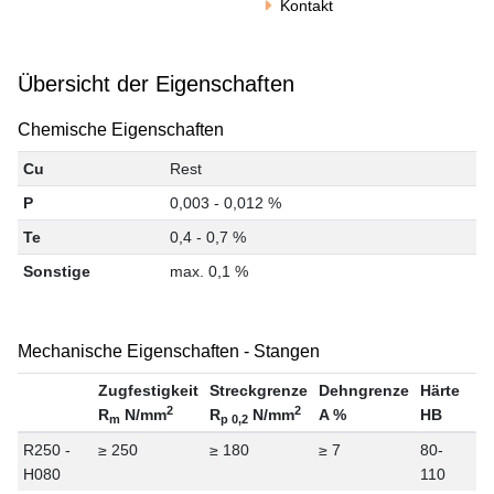
Kontakt
Übersicht der Eigenschaften
Chemische Eigenschaften
Cu
Rest
P
0,003 - 0,012 %
Te
0,4 - 0,7 %
Sonstige
max. 0,1 %
Mechanische Eigenschaften - Stangen
Zugfestigkeit
Streckgrenze
Dehngrenze
Härte
2
2
R
N/mm
R
N/mm
A %
HB
m
p 0,2
R250 -
≥ 250
≥ 180
≥ 7
80-
H080
110