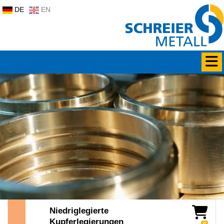
DE
EN
Niedriglegierte
Kupferlegierungen