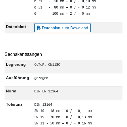
Ø 31   -  50 mm + 0 / - 0,10 mm

Ø 51   -  80 mm + 0 / - 0,12 mm

Ø        100 mm + 2 / - 0 mm
Datenblatt
Datenblatt zum Download
Sechskantstangen
CuTeP, CW118C
Legierung
gezogen
Ausführung
DIN EN 12164
Norm
DIN 12164

Toleranz
SW 10 - 18 mm + 0 / - 0,11 mm

SW 19 - 30 mm + 0 / - 0,13 mm

SW 31 - 50 mm + 0 / - 0,16 mm