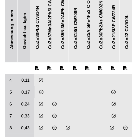
CW602N
CuZn25Al5Mn4Fe3-C
CW724R
CW614N
CuZn35Ni3Mn2AlPb
CuZn37Mn3Al2PbSi
CW708R
Abmessung in mm
Gewicht ca. kg/m
CW510L
CuZn36Pb2As
CuZn21Si3P
CuZn39Pb3
CuZn31Si1
CuZn42
4
0,11
5
0,17
6
0,24
7
0,33
8
0,43