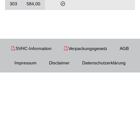
303
584,00
SVHC-Information
Verpackungsgesetz
AGB
Impressum
Disclaimer
Datenschutzerklärung