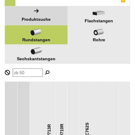
0
Produktsuche
Flachstangen
Rundstangen
Rohre
Sechskantstangen
CC762S
CW710R
CW713R